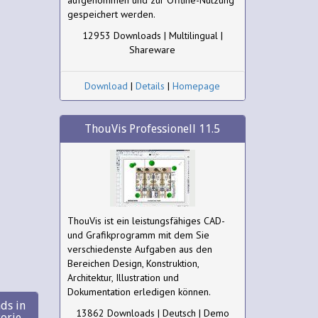
aufgenommen und zur Offline-Nutzung
gespeichert werden.
12953 Downloads | Multilingual |
Shareware
Download
|
Details
|
Homepage
ThouVis Professionell 11.5
ThouVis ist ein leistungsfähiges CAD-
und Grafikprogramm mit dem Sie
verschiedenste Aufgaben aus den
Bereichen Design, Konstruktion,
Architektur, Illustration und
Dokumentation erledigen können.
ds in
13862 Downloads | Deutsch | Demo
gorie