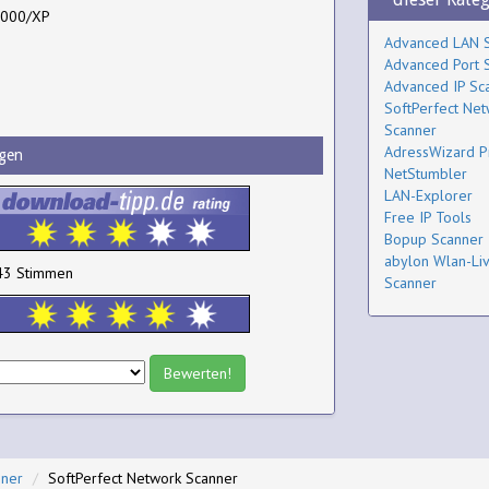
2000/XP
Advanced LAN 
Advanced Port 
Advanced IP Sc
SoftPerfect Net
Scanner
AdressWizard P
gen
NetStumbler
LAN-Explorer
Free IP Tools
Bopup Scanner
abylon Wlan-Li
43 Stimmen
Scanner
nner
SoftPerfect Network Scanner