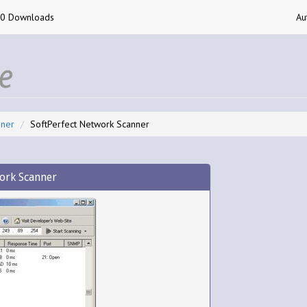
00 Downloads
Au
nner
SoftPerfect Network Scanner
ork Scanner