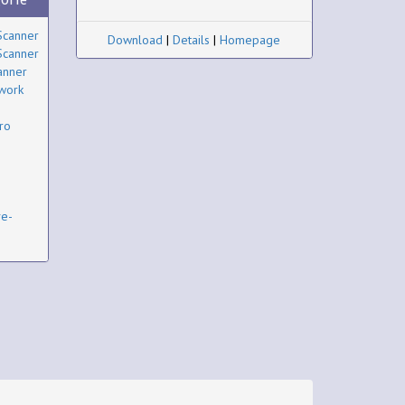
Scanner
Download
|
Details
|
Homepage
Scanner
anner
work
ro
ve-